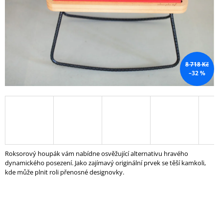
A
J
Í
T
?
8 718 Kč
–32 %
HLEDAT
D
Roksorový houpák vám nabídne osvěžující alternativu hravého
O
dynamického posezení. Jako zajímavý originální prvek se těší kamkoli,
P
kde může plnit roli přenosné designovky.
O
R
U
Č
U