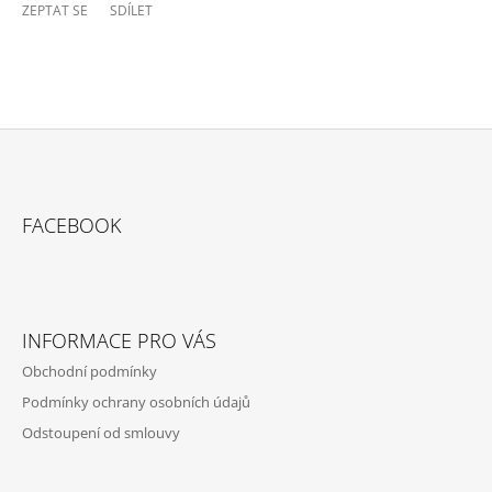
ZEPTAT SE
SDÍLET
Z
Á
FACEBOOK
P
A
T
Í
INFORMACE PRO VÁS
Obchodní podmínky
Podmínky ochrany osobních údajů
Odstoupení od smlouvy