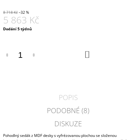
J
E
8 718 Kč
–32 %
5 863 Kč
M
E
Měrná
Dodání 5 týdnů
cena:
STŮL
S
ROKSOROVOU
DO
PODNOŽÍ
KOŠÍKU
10
684
Kč
POPIS
PODOBNÉ (8)
DISKUZE
Pohodlný sedák z MDF desky s vyfrézovanou plochou se složenou