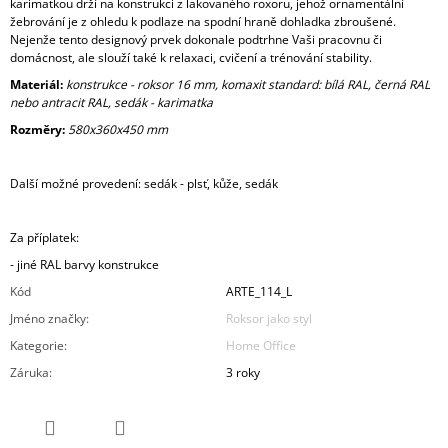
karimatkou drží na konstrukci z lakovaného roxoru, jehož ornamentální
žebrování je z ohledu k podlaze na spodní hraně dohladka zbroušené.
Nejenže tento designový prvek dokonale podtrhne Vaši pracovnu či
domácnost, ale slouží také k relaxaci, cvičení a trénování stability.
Materiál:
konstrukce - roksor 16 mm, komaxit standard: bílá RAL, černá RAL
nebo antracit RAL, sedák - karimatka
Rozměry:
580x360x450 mm
Další možné provedení: sedák - plsť, kůže, sedák
Za příplatek:
- jiné RAL barvy konstrukce
Kód
ARTE_114_L
Jméno značky
:
Roksor jako styl
Kategorie
:
Home Office
Záruka
:
3 roky