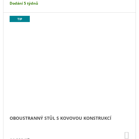
Dodání 5 týdnů
TIP
OBOUSTRANNÝ STŮL S KOVOVOU KONSTRUKCÍ
DO
KO