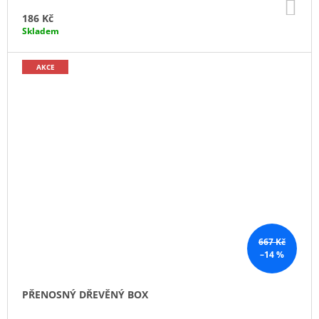
DO
KO
186 Kč
Skladem
AKCE
667 Kč
–14 %
PŘENOSNÝ DŘEVĚNÝ BOX