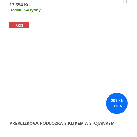
KO
17 394 Kč
Dodání 3-4 týdny
AKCE
207 Kč
–10 %
PŘEKLIŽKOVÁ PODLOŽKA S KLIPEM A STOJÁNKEM