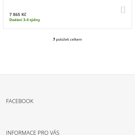
DO
KO
7 865 Kč
Dodání 3-4 týdny
7
položek celkem
O
V
L
Á
D
A
C
Í
P
Z
R
Á
V
FACEBOOK
P
K
Y
A
V
T
Ý
P
Í
INFORMACE PRO VÁS
I