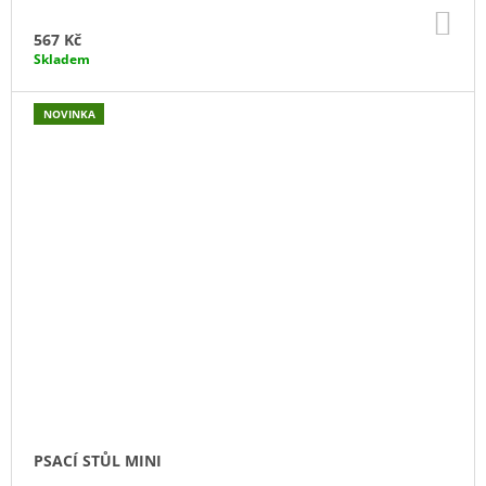
DO
KO
567 Kč
Skladem
NOVINKA
PSACÍ STŮL MINI