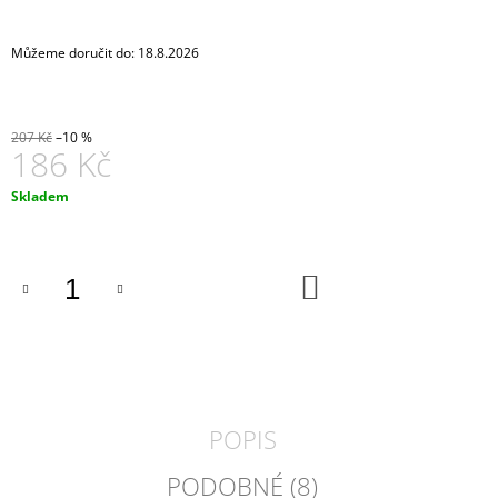
J
E
Můžeme doručit do:
18.8.2026
M
E
STŮL
207 Kč
–10 %
S
186 Kč
ROKSOROVOU
KONSTRUKCÍ
Měrná
Skladem
S
cena:
DIAGONÁLOU
10
859
DO
Kč
KOŠÍKU
POPIS
PODOBNÉ (8)