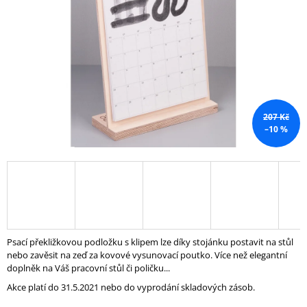
A
J
Í
T
?
207 Kč
–10 %
HLEDAT
D
O
P
Psací překližkovou podložku s klipem lze díky stojánku postavit na stůl
O
nebo zavěsit na zeď za kovové vysunovací poutko. Více než elegantní
R
doplněk na Váš pracovní stůl či poličku...
U
Akce platí do 31.5.2021 nebo do vyprodání skladových zásob.
Č
U