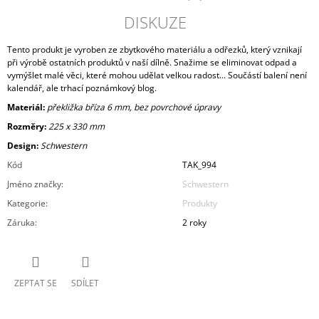
DISKUZE
Tento produkt je vyroben ze zbytkového materiálu a odřezků, který vznikají
při výrobě ostatních produktů v naší dílně. Snažime se eliminovat odpad a
vymýšlet malé věci, které mohou udělat velkou radost... Součástí balení není
kalendář, ale trhací poznámkový blog.
Materiál:
překližka bříza 6 mm, bez povrchové úpravy
Rozměry:
225 x 330 mm
Design:
Schwestern
Kód
TAK_994
Jméno značky
:
Schwestern
Kategorie
:
Produkty
Záruka
:
2 roky
ZEPTAT SE
SDÍLET