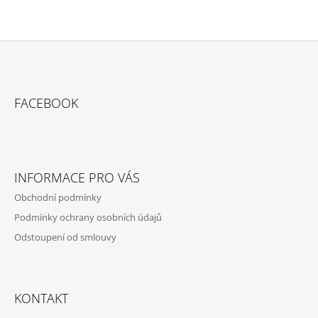
Z
Á
FACEBOOK
P
A
T
Í
INFORMACE PRO VÁS
Obchodní podmínky
Podmínky ochrany osobních údajů
Odstoupení od smlouvy
KONTAKT